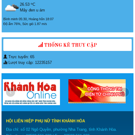
o
26.53
C
Mây đen u ám
Bình minh 05:30, Hoàng hôn 18:07
Độ ẩm 76%, Sức gió 1.87 m/s
THỐNG KÊ TRUY CẬP
Trực tuyến: 65
Lượt truy cập: 12235157
‹
›
HỘI LIÊN HIỆP PHỤ NỮ TỈNH KHÁNH HÒA
Địa chỉ: số 02 Ngô Quyền, phường Nha Trang, tỉnh Khánh Hòa.