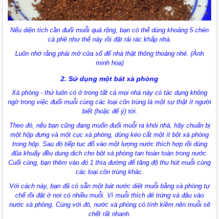
Nếu diện tích cần đuổi muỗi quá rộng, bạn có thể dùng khoảng 5 chén
cà phê như thế này rồi đặt rải rác khắp nhà.
Luôn nhớ rằng phải mở cửa sổ để nhà thật thông thoáng nhé. (Ảnh
minh hoạ)
2. Sử dụng một bát xà phòng
Xà phòng - thứ luôn có ở trong tất cả mọi nhà này có tác dụng không
ngờ trong việc đuổi muỗi cùng các loại côn trùng là một sự thật ít người
biết (hoặc để ý) tới.
Theo đó, nếu bạn cũng đang muốn đuổi muỗi ra khỏi nhà, hãy chuẩn bị
một hộp đựng và một cục xà phòng, dùng kéo cắt một ít bột xà phòng
trong hộp. Sau đó tiếp tục đổ vào một lượng nước thích hợp rồi dùng
đũa khuấy đều dung dịch cho bột xà phòng tan hoàn toàn trong nước.
Cuối cùng, bạn thêm vào đó 1 thìa đường để tăng độ thu hút muỗi cùng
các loại côn trùng khác.
Với cách này, bạn đã có sẵn một bát nước diệt muỗi bằng xà phòng tự
chế rồi đặt ở nơi có nhiều muỗi. Vì muỗi thích đẻ trứng và đậu vào
nước xà phòng. Cùng với đó, nước xà phòng có tính kiềm nên muỗi sẽ
chết rất nhanh.