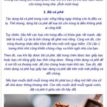
côn trùng trong nhà. (Ảnh minh hoạ)
1. Bã cà phê
Tác dụng bã cà phê trong cuộc sống hằng ngày không còn là điều xa
lạ. Thế nhưng, dùng bã cà phê để loại bỏ côn trùng là điều không phải
ai cũng biết.
Tuy nhiên, hầu hết các loại côn trùng đều có khứu giác rất mạnh, đặc
biệt là muỗi. Lý do là bởi chúng rất ghét mùi nồng. Cùng với đó, côn
trùng thường nhận diện khói đốt như một mối nguy hiểm. Chỉ cần 1
lượng khói nhỏ cũng khiến chúng chạy xa khỏi ngôi nhà của bạn.
Theo đó, sau khi lấy được bã cà phê, đặt trong chén được bọc giấy bạc
hoặc bạn chỉ dùng giấy bạc thôi cũng được. Mang chén đựng cà phê để
ở nơi tối và thoáng mát, để cho chúng hoàn toàn khô ráo. Sau đó, đặt
chén đựng cà phê hay giấy bạc đựng cà phê đặt trên một mặt phẳng và
đốt chúng.
Nếu bạn muốn đuổi muỗi trong nhà thì phải lưu ý rằng mở hết cửa sổ
để nhà được thông thoáng nhé. Còn nếu muốn đuổi muỗi ngoài vườn,
đặt cà phê ở giữa sân rồi hãy đốt.