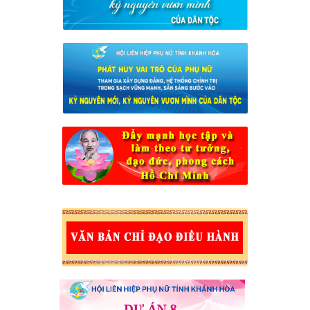
KẾ HOẠCH Tổ chức các hoạt động phát triển, nâng cấp, duy trì và
vận hành Ứng dụng “Phụ nữ Việt Nam” năm 2026
Kế hoạch tổ chức Lễ phát động “Phụ nữ Khánh Hòa chung tay bảo
vệ môi trường, vì một Việt Nam xanh - sạch - đẹp”, năm 2026
Triển khai thực hiện Đề án “Tuyên truyền, giáo dục, vận động, hỗ trợ