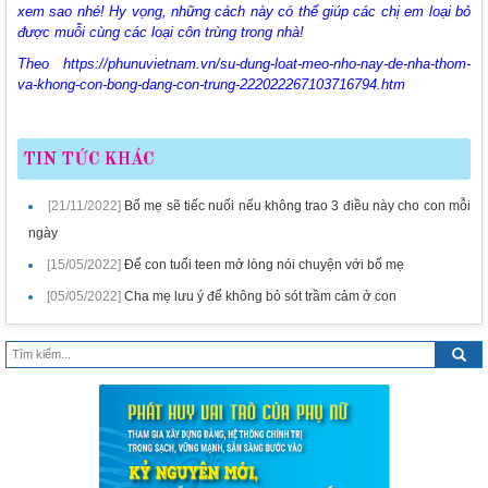
xem sao nhé! Hy vọng, những cách này có thể giúp các chị em loại bỏ
được muỗi cùng các loại côn trùng trong nhà!
Theo https://phunuvietnam.vn/su-dung-loat-meo-nho-nay-de-nha-thom-
va-khong-con-bong-dang-con-trung-222022267103716794.htm
TIN TỨC KHÁC
[21/11/2022]
Bố mẹ sẽ tiếc nuối nếu không trao 3 điều này cho con mỗi
ngày
[15/05/2022]
Để con tuổi teen mở lòng nói chuyện với bố mẹ
[05/05/2022]
Cha mẹ lưu ý để không bỏ sót trầm cảm ở con