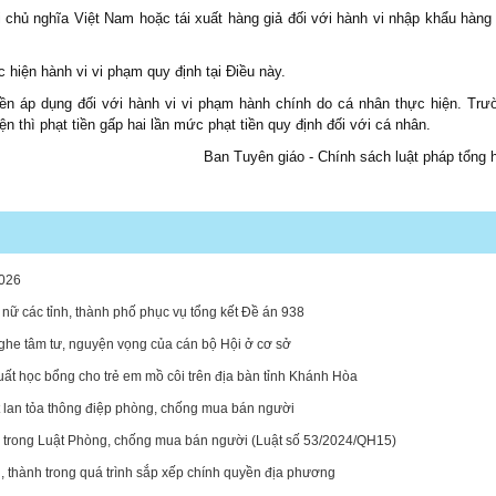
 chủ nghĩa Việt Nam hoặc tái xuất hàng giả đối với hành vi nhập khẩu hàng 
 hiện hành vi vi phạm quy định tại Điều này.
ền áp dụng đối với hành vi vi phạm hành chính do cá nhân thực hiện. Trư
n thì phạt tiền gấp hai lần mức phạt tiền quy định đối với cá nhân.
Ban Tuyên giáo - Chính sách luật pháp tổng 
026
ụ nữ các tỉnh, thành phố phục vụ tổng kết Đề án 938
he tâm tư, nguyện vọng của cán bộ Hội ở cơ sở
ất học bổng cho trẻ em mồ côi trên địa bàn tỉnh Khánh Hòa
 lan tỏa thông điệp phòng, chống mua bán người
 trong Luật Phòng, chống mua bán người (Luật số 53/2024/QH15)
h, thành trong quá trình sắp xếp chính quyền địa phương