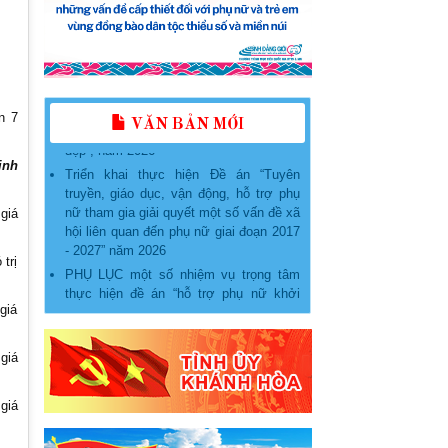
KẾ HOẠCH Tổ chức các hoạt động
phát triển, nâng cấp, duy trì và vận hành
Ứng dụng “Phụ nữ Việt Nam” năm 2026
Kế hoạch tổ chức Lễ phát động “Phụ nữ
Khánh Hòa chung tay bảo vệ môi
trường, vì một Việt Nam xanh - sạch -
n 7
đẹp”, năm 2026
VĂN BẢN MỚI
Triển khai thực hiện Đề án “Tuyên
truyền, giáo dục, vận động, hỗ trợ phụ
ịnh
nữ tham gia giải quyết một số vấn đề xã
hội liên quan đến phụ nữ giai đoạn 2017
giá
- 2027” năm 2026
PHỤ LỤC một số nhiệm vụ trọng tâm
trị
thực hiện đề án “hỗ trợ phụ nữ khởi
nghiệp giai đoạn 2026 - 2035” trên địa
bàn tỉnh khánh hòa
giá
Kế hoạch thực hiện Đề án “Hỗ trợ phụ
nữ khởi nghiệp giai đoạn 2026 – 2035”
giá
trên địa bàn tỉnh Khánh Hòa
Hướng dẫn Tuyên truyền Quý II năm
giá
2026
Hướng dẫn Tuyên truyền Quý II năm