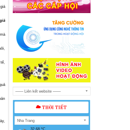
giá
giả
 mà
ôi,
 tế,
quả
─── Liên kết website ───
oản
THỜI TIẾT
Nha Trang
ày,
o
32.68
C