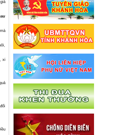
2026
giá
lịch tiếp Công dân của Hội Liên hiệp Phụ
nữ tỉnh Khánh Hòa
sau
Nghị quyết về việc sắp xếp các đơn vị
hành chính cấp xã của tỉnh Khánh Hòa
 mà
năm 2025
Thông báo lịch tiếp công dân tháng
ôi,
6.2025
 xi
quả
đối
iều