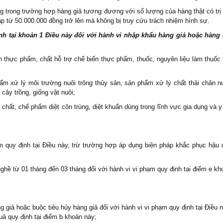
g trong trường hợp hàng giả tương đương với số lượng của hàng thật có trị 
áp từ 50.000.000 đồng trở lên mà không bị truy cứu trách nhiệm hình sự.
ịnh tại khoản 1 Điều này đối với hành vi nhập khẩu hàng giả hoặc hàng 
 thực phẩm, chất hỗ trợ chế biến thực phẩm, thuốc, nguyên liệu làm thuốc
ẩm xử lý môi trường nuôi trông thủy sản, sản phẩm xử lý chất thải chăn nu
 cây trồng, giống vật nuôi;
á chất, chế phẩm diệt côn trùng, diệt khuẩn dùng trong lĩnh vực gia dụng và y
ạm quy định tại Điều này, trừ trường hợp áp dụng biện pháp khắc phục hậu 
hề từ 01 tháng đến 03 tháng đối với hành vi vi phạm quy định tại điểm e kh
g giả hoặc buộc tiêu hủy hàng giả đối với hành vi vi phạm quy định tại Điều n
ả quy định tại điểm b khoản này;