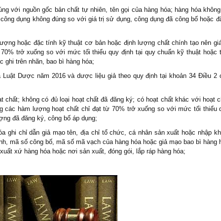
úng với nguồn gốc bản chất tự nhiên, tên gọi của hàng hóa; hàng hóa không
g, công dụng không đúng so với giá trị sử dụng, công dụng đã công bố hoặc đ
lượng hoặc đặc tính kỹ thuật cơ bản hoặc định lượng chất chính tạo nên giá 
0% trở xuống so với mức tối thiểu quy định tại quy chuẩn kỹ thuật hoặc t
 ghi trên nhãn, bao bì hàng hóa;
a Luật Dược năm 2016 và dược liệu giả theo quy định tại khoản 34 Điều 2 
t chất; không có đủ loại hoạt chất đã đăng ký; có hoạt chất khác với hoạt c
ong các hàm lượng hoạt chất chỉ đạt từ 70% trở xuống so với mức tối thiểu 
ượng đã đăng ký, công bố áp dụng;
a ghi chỉ dẫn giả mạo tên, địa chỉ tổ chức, cá nhân sản xuất hoặc nhập kh
ành, mã số công bố, mã số mã vạch của hàng hóa hoặc giả mạo bao bì hàng 
xuất xứ hàng hóa hoặc nơi sản xuất, đóng gói, lắp ráp hàng hóa;