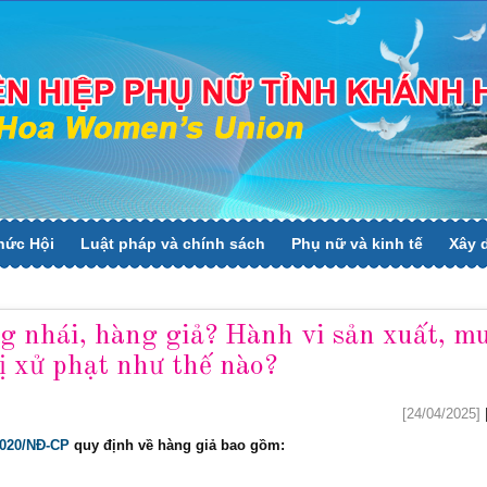
hức Hội
Luật pháp và chính sách
Phụ nữ và kinh tế
Xây 
g nhái, hàng giả? Hành vi sản xuất, m
ị xử phạt như thế nào?
[24/04/2025]
2020/NĐ-CP
quy định về hàng giả bao gồm: