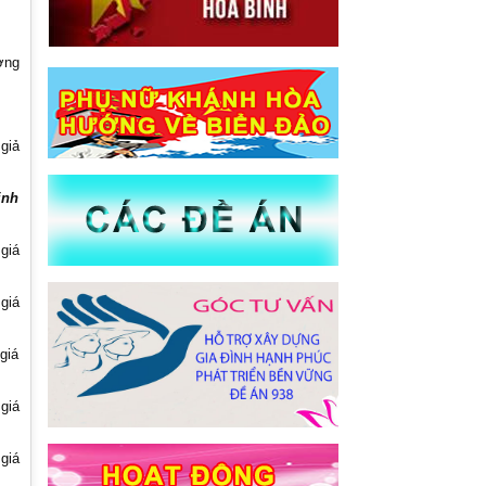
ờng
giả
ịnh
giá
giá
giá
giá
giá