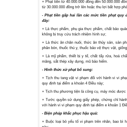
+ Phạt tiền từ 40.000.000 đồng đến 50.000.000 đồn
từ 30.000.000 đồng trở lên hoặc thu lợi bất hợp ph
- Phạt tiền gấp hai lần các mức tiền phạt quy
đây:
+ Là thực phẩm, phụ gia thực phẩm, chất bảo quản
không bị truy cứu trách nhiệm hình sự;
+ Là thức ăn chăn nuôi, thức ăn thủy sản, sản ph
phân bón, thuốc thú y, thuốc bảo vệ thực vật, giống
+ Là mỹ phẩm, thiết bị y tế, chất tẩy rửa, hoá chấ
măng, sắt thép xây dựng, mũ bảo hiểm.
- Hình thức xử phạt bổ sung:
+ Tịch thu tang vật vi phạm đối với hành vi vi p
quy định tại điểm a khoản 4 Điều này;
+ Tịch thu phương tiện là công cụ, máy móc được s
+ Tước quyền sử dụng giấy phép, chứng chỉ hành 
với hành vi vi phạm quy định tại điểm e khoản 1 Đi
- Biện pháp khắc phục hậu quả:
+ Buộc loại bỏ yếu tố vi phạm trên nhãn, bao bì h
này;