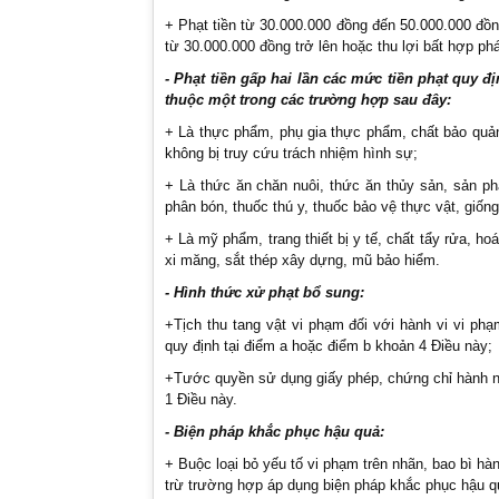
+ Phạt tiền từ 30.000.000 đồng đến 50.000.000 đồn
từ 30.000.000 đồng trở lên hoặc thu lợi bất hợp ph
- Phạt tiền gấp hai lần các mức tiền phạt quy đ
thuộc một trong các trường hợp sau đây:
+ Là thực phẩm, phụ gia thực phẩm, chất bảo quản
không bị truy cứu trách nhiệm hình sự;
+ Là thức ăn chăn nuôi, thức ăn thủy sản, sản ph
phân bón, thuốc thú y, thuốc bảo vệ thực vật, giống
+ Là mỹ phẩm, trang thiết bị y tế, chất tẩy rửa, ho
xi măng, sắt thép xây dựng, mũ bảo hiểm.
- Hình thức xử phạt bổ sung:
+Tịch thu tang vật vi phạm đối với hành vi vi ph
quy định tại điểm a hoặc điểm b khoản 4 Điều này;
+Tước quyền sử dụng giấy phép, chứng chỉ hành ng
1 Điều này.
- Biện pháp khắc phục hậu quả:
+ Buộc loại bỏ yếu tố vi phạm trên nhãn, bao bì hàn
trừ trường hợp áp dụng biện pháp khắc phục hậu qu