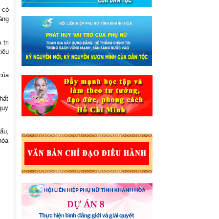
 có
ăng
trị
iêu
của
hất
quy
ẩu,
hóa