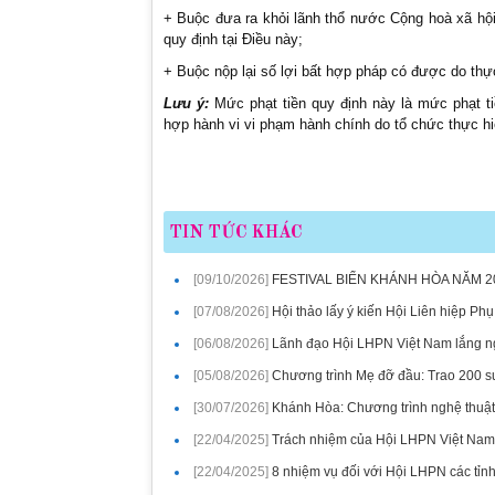
+ Buộc đưa ra khỏi lãnh thổ nước Cộng hoà xã hội
quy định tại Điều này;
+ Buộc nộp lại số lợi bất hợp pháp có được do thực
Lưu ý:
Mức phạt tiền quy định này là mức phạt ti
hợp hành vi vi phạm hành chính do tổ chức thực hiệ
TIN TỨC KHÁC
[09/10/2026]
FESTIVAL BIỂN KHÁNH HÒA NĂM 2
[07/08/2026]
Hội thảo lấy ý kiến Hội Liên hiệp Ph
[06/08/2026]
Lãnh đạo Hội LHPN Việt Nam lắng ng
[05/08/2026]
Chương trình Mẹ đỡ đầu: Trao 200 su
[30/07/2026]
Khánh Hòa: Chương trình nghệ thuật
[22/04/2025]
Trách nhiệm của Hội LHPN Việt Nam
[22/04/2025]
8 nhiệm vụ đối với Hội LHPN các tỉn