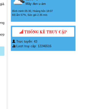
Mây đen u ám
giả
Bình minh 05:30, Hoàng hôn 18:07
Độ ẩm 57%, Sức gió 2.35 m/s
ờng
THỐNG KÊ TRUY CẬP
hợp
Trực tuyến: 43
Lượt truy cập: 12246516