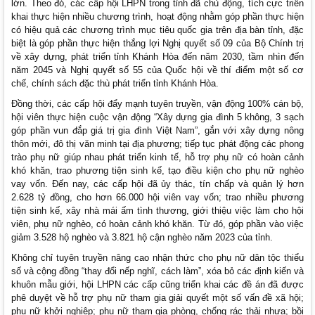
lớn. Theo đó, các cấp hội LHPN trong tỉnh đã chủ động, tích cực triển
khai thực hiện nhiều chương trình, hoạt động nhằm góp phần thực hiện
có hiệu quả các chương trình mục tiêu quốc gia trên địa bàn tỉnh, đặc
biệt là góp phần thực hiện thắng lợi Nghị quyết số 09 của Bộ Chính trị
về xây dựng, phát triển tỉnh Khánh Hòa đến năm 2030, tầm nhìn đến
năm 2045 và Nghị quyết số 55 của Quốc hội về thí điểm một số cơ
chế, chính sách đặc thù phát triển tỉnh Khánh Hòa.
Đồng thời, các cấp hội đẩy mạnh tuyên truyền, vận động 100% cán bộ,
hội viên thực hiện cuộc vận động “Xây dựng gia đình 5 không, 3 sạch
góp phần vun đắp giá trị gia đình Việt Nam”, gắn với xây dựng nông
thôn mới, đô thị văn minh tại địa phương; tiếp tục phát động các phong
trào phụ nữ giúp nhau phát triển kinh tế, hỗ trợ phụ nữ có hoàn cảnh
khó khăn, trao phương tiện sinh kế, tạo điều kiện cho phụ nữ nghèo
vay vốn. Đến nay, các cấp hội đã ủy thác, tín chấp và quản lý hơn
2.628 tỷ đồng, cho hơn 66.000 hội viên vay vốn; trao nhiều phương
tiện sinh kế, xây nhà mái ấm tình thương, giới thiệu việc làm cho hội
viên, phụ nữ nghèo, có hoàn cảnh khó khăn. Từ đó, góp phần vào việc
giảm 3.528 hộ nghèo và 3.821 hộ cận nghèo năm 2023 của tỉnh.
Không chỉ tuyên truyền nâng cao nhận thức cho phụ nữ dân tộc thiểu
số và cộng đồng “thay đổi nếp nghĩ, cách làm”, xóa bỏ các định kiến và
khuôn mẫu giới, hội LHPN các cấp cũng triển khai các đề án đã được
phê duyệt về hỗ trợ phụ nữ tham gia giải quyết một số vấn đề xã hội;
phụ nữ khởi nghiệp; phụ nữ tham gia phòng, chống rác thải nhựa; bồi