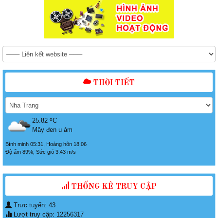
THỜI TIẾT
o
25.82
C
Mây đen u ám
Bình minh 05:31, Hoàng hôn 18:06
Độ ẩm 89%, Sức gió 3.43 m/s
THỐNG KÊ TRUY CẬP
Trực tuyến: 43
Lượt truy cập: 12256317