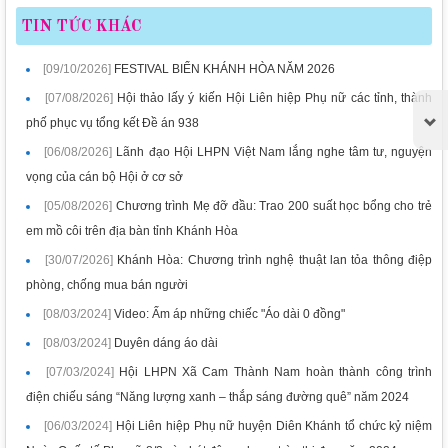
TIN TỨC KHÁC
[09/10/2026]
FESTIVAL BIỂN KHÁNH HÒA NĂM 2026
[07/08/2026]
Hội thảo lấy ý kiến Hội Liên hiệp Phụ nữ các tỉnh, thành
phố phục vụ tổng kết Đề án 938
[06/08/2026]
Lãnh đạo Hội LHPN Việt Nam lắng nghe tâm tư, nguyện
vọng của cán bộ Hội ở cơ sở
[05/08/2026]
Chương trình Mẹ đỡ đầu: Trao 200 suất học bổng cho trẻ
em mồ côi trên địa bàn tỉnh Khánh Hòa
[30/07/2026]
Khánh Hòa: Chương trình nghệ thuật lan tỏa thông điệp
phòng, chống mua bán người
[08/03/2024]
Video: Ấm áp những chiếc "Áo dài 0 đồng"
[08/03/2024]
Duyên dáng áo dài
[07/03/2024]
Hội LHPN Xã Cam Thành Nam hoàn thành công trình
điện chiếu sáng “Năng lượng xanh – thắp sáng đường quê” năm 2024
[06/03/2024]
Hội Liên hiệp Phụ nữ huyện Diên Khánh tổ chức kỷ niệm