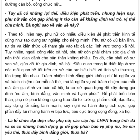
dưỡng cán bộ, công chức nữ...
- Tuy đã có những lợi thế, điều kiện phát triển, nhưng hiện nay,
phụ nữ vẫn còn gặp không ít rào cản để khẳng định vai trò, vị thế
của mình. Bà nghĩ sao về vấn đề này?
- Theo tôi, hiện nay, phụ nữ có nhiều điều kiện để phát triển kinh tế
cũng như tạo dựng sự nghiệp cho riêng mình. Phụ nữ có đủ bản lĩnh,
tự tin và kiến thức để tham gia vào tất cả các lĩnh vực trong xã hội.
Tuy nhiên, ngoài công việc xã hội, phụ nữ còn phải chăm sóc gia đình
nên thời gian dành cho bản thân không nhiều. Do đó, cần phải có sự
san sẻ, giúp đỡ từ gia đình, xã hội. Điều quan trọng là thiết lập được
các mối quan hệ tốt trên cơ sở của sự hiểu biết và tình yêu thương,
tôn trọng lẫn nhau. Trách nhiệm bình đẳng giới không chỉ là nghĩa vụ
và trách nhiệm của mỗi cá thể, mà là nghĩa vụ và trách nhiệm của mỗi
mái ấm gia đình và toàn xã hội; là cơ sở quan trọng để xây dựng gia
đình “no ấm, bình đẳng, văn minh và hạnh phúc”. Để phát triển bản
thân, phụ nữ phải không ngừng trau dồi tư tưởng, phẩm chất, đạo đức,
xây dựng lối sống lành mạnh, suy nghĩ và hành động tích cực, góp
phần đẩy lùi những hành vi bạo lực, tiêu cực trong cộng đồng, xã hội.
- Là tổ chức đại diện cho phụ nữ, các cấp hội LHPN trong tỉnh đã
và sẽ có những hành động gì để góp phần bảo vệ phụ nữ, trẻ em
yếu thế, thúc đẩy bình đẳng giới, thưa bà?