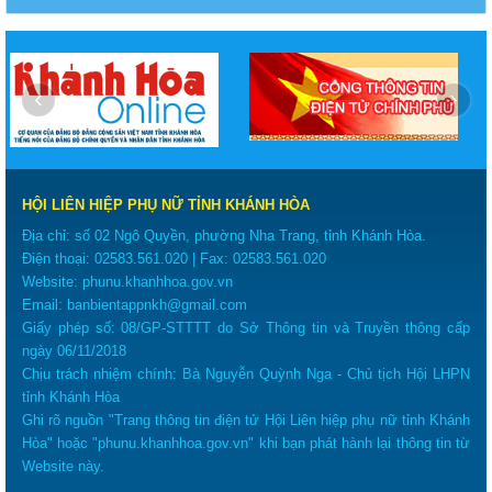
‹
›
HỘI LIÊN HIỆP PHỤ NỮ TỈNH KHÁNH HÒA
Địa chỉ: số 02 Ngô Quyền, phường Nha Trang, tỉnh Khánh Hòa.
Điện thoại:
02583.561.020
| Fax:
02583.561.020
Website:
phunu.khanhhoa.gov.vn
Email:
banbientappnkh@gmail.com
Giấy phép số: 08/GP-STTTT do Sở Thông tin và Truyền thông cấp
ngày 06/11/2018
Chịu trách nhiệm chính: Bà Nguyễn Quỳnh Nga - Chủ tịch Hội LHPN
tỉnh Khánh Hòa
Ghi rõ nguồn "Trang thông tin điện tử Hội Liên hiệp phụ nữ tỉnh Khánh
Hòa" hoặc "
phunu.khanhhoa.gov.vn
" khi bạn phát hành lại thông tin từ
Website này.