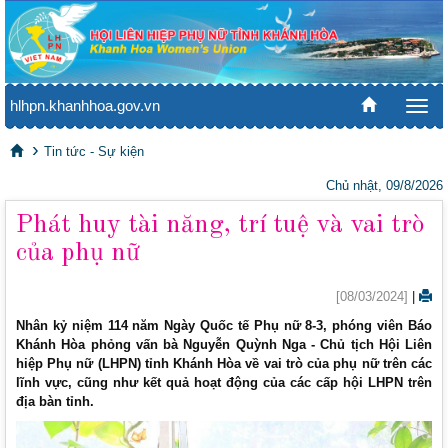
hlhpn.khanhhoa.gov.vn
Togg
navi
Tin tức - Sự kiện
Chủ nhật, 09/8/2026
Phát huy tài năng, trí tuệ và vai trò
của phụ nữ
[08/03/2024]
|
Nhân kỷ niệm 114 năm Ngày Quốc tế Phụ nữ 8-3, phóng viên Báo
Khánh Hòa phỏng vấn bà Nguyễn Quỳnh Nga - Chủ tịch Hội Liên
hiệp Phụ nữ (LHPN) tỉnh Khánh Hòa về vai trò của phụ nữ trên các
lĩnh vực, cũng như kết quả hoạt động của các cấp hội LHPN trên
địa bàn tỉnh.