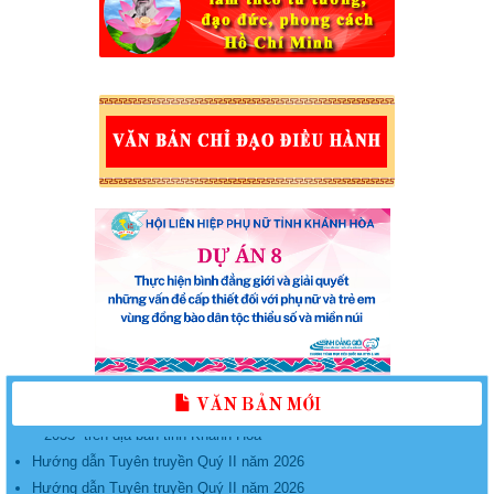
KẾ HOẠCH Tổ chức các hoạt động phát triển, nâng cấp, duy trì và
vận hành Ứng dụng “Phụ nữ Việt Nam” năm 2026
Kế hoạch tổ chức Lễ phát động “Phụ nữ Khánh Hòa chung tay bảo
vệ môi trường, vì một Việt Nam xanh - sạch - đẹp”, năm 2026
Triển khai thực hiện Đề án “Tuyên truyền, giáo dục, vận động, hỗ trợ
phụ nữ tham gia giải quyết một số vấn đề xã hội liên quan đến phụ
nữ giai đoạn 2017 - 2027” năm 2026
PHỤ LỤC một số nhiệm vụ trọng tâm thực hiện đề án “hỗ trợ phụ nữ
khởi nghiệp giai đoạn 2026 - 2035” trên địa bàn tỉnh khánh hòa
Kế hoạch thực hiện Đề án “Hỗ trợ phụ nữ khởi nghiệp giai đoạn 2026
VĂN BẢN MỚI
– 2035” trên địa bàn tỉnh Khánh Hòa
Hướng dẫn Tuyên truyền Quý II năm 2026
Hướng dẫn Tuyên truyền Quý II năm 2026