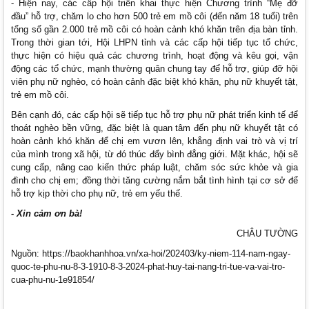
- Hiện nay, các cấp hội triển khai thực hiện Chương trình “Mẹ đỡ
đầu” hỗ trợ, chăm lo cho hơn 500 trẻ em mồ côi (đến năm 18 tuổi) trên
tổng số gần 2.000 trẻ mồ côi có hoàn cảnh khó khăn trên địa bàn tỉnh.
Trong thời gian tới, Hội LHPN tỉnh và các cấp hội tiếp tục tổ chức,
thực hiện có hiệu quả các chương trình, hoạt động và kêu gọi, vận
động các tổ chức, mạnh thường quân chung tay để hỗ trợ, giúp đỡ hội
viên phụ nữ nghèo, có hoàn cảnh đặc biệt khó khăn, phụ nữ khuyết tật,
trẻ em mồ côi.
Bên cạnh đó, các cấp hội sẽ tiếp tục hỗ trợ phụ nữ phát triển kinh tế để
thoát nghèo bền vững, đặc biệt là quan tâm đến phụ nữ khuyết tật có
hoàn cảnh khó khăn để chị em vươn lên, khẳng định vai trò và vị trí
của mình trong xã hội, từ đó thúc đẩy bình đẳng giới. Mặt khác, hội sẽ
cung cấp, nâng cao kiến thức pháp luật, chăm sóc sức khỏe và gia
đình cho chị em; đồng thời tăng cường nắm bắt tình hình tại cơ sở để
hỗ trợ kịp thời cho phụ nữ, trẻ em yếu thế.
- Xin cảm ơn bà!
CHÂU TƯỜNG
Nguồn: https://baokhanhhoa.vn/xa-hoi/202403/ky-niem-114-nam-ngay-
quoc-te-phu-nu-8-3-1910-8-3-2024-phat-huy-tai-nang-tri-tue-va-vai-tro-
cua-phu-nu-1e91854/