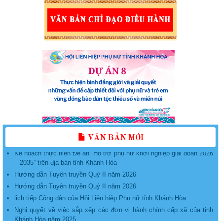
KẾ HOẠCH Tổ chức các hoạt động phát triển, nâng cấp, duy trì và
vận hành Ứng dụng “Phụ nữ Việt Nam” năm 2026
Kế hoạch tổ chức Lễ phát động “Phụ nữ Khánh Hòa chung tay bảo
vệ môi trường, vì một Việt Nam xanh - sạch - đẹp”, năm 2026
Triển khai thực hiện Đề án “Tuyên truyền, giáo dục, vận động, hỗ trợ
phụ nữ tham gia giải quyết một số vấn đề xã hội liên quan đến phụ
nữ giai đoạn 2017 - 2027” năm 2026
PHỤ LỤC một số nhiệm vụ trọng tâm thực hiện đề án “hỗ trợ phụ nữ
khởi nghiệp giai đoạn 2026 - 2035” trên địa bàn tỉnh khánh hòa
VĂN BẢN MỚI
Kế hoạch thực hiện Đề án “Hỗ trợ phụ nữ khởi nghiệp giai đoạn 2026
– 2035” trên địa bàn tỉnh Khánh Hòa
Hướng dẫn Tuyên truyền Quý II năm 2026
Hướng dẫn Tuyên truyền Quý II năm 2026
lịch tiếp Công dân của Hội Liên hiệp Phụ nữ tỉnh Khánh Hòa
Nghị quyết về việc sắp xếp các đơn vị hành chính cấp xã của tỉnh
Khánh Hòa năm 2025