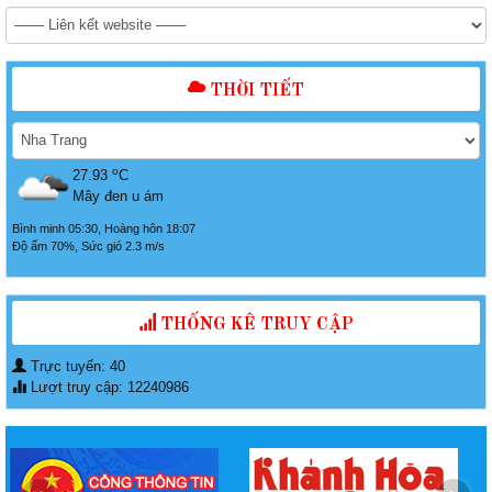
THỜI TIẾT
o
27.93
C
Mây đen u ám
Bình minh 05:30, Hoàng hôn 18:07
Độ ẩm 70%, Sức gió 2.3 m/s
THỐNG KÊ TRUY CẬP
Trực tuyến: 40
Lượt truy cập: 12240986