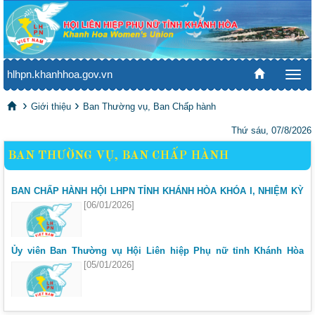
hlhpn.khanhhoa.gov.vn
Togg
navi
Giới thiệu
Ban Thường vụ, Ban Chấp hành
Thứ sáu, 07/8/2026
BAN THƯỜNG VỤ, BAN CHẤP HÀNH
BAN CHẤP HÀNH HỘI LHPN TỈNH KHÁNH HÒA KHÓA I, NHIỆM KỲ
2025 - 2030
[06/01/2026]
Ủy viên Ban Thường vụ Hội Liên hiệp Phụ nữ tỉnh Khánh Hòa
khóa I, nhiệm kỳ 2025 - 2030
[05/01/2026]