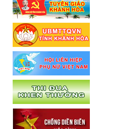
2026
lịch tiếp Công dân của Hội Liên hiệp Phụ
nữ tỉnh Khánh Hòa
Nghị quyết về việc sắp xếp các đơn vị
hành chính cấp xã của tỉnh Khánh Hòa
năm 2025
Thông báo lịch tiếp công dân tháng
6.2025