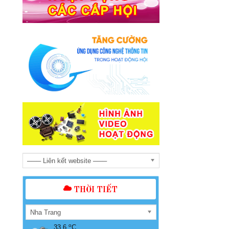
─── Liên kết website ───
THỜI TIẾT
Nha Trang
o
33.6
C