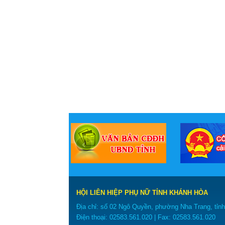
‹
HỘI LIÊN HIỆP PHỤ NỮ TỈNH KHÁNH HÒA
Địa chỉ: số 02 Ngô Quyền, phường Nha Trang, tỉn
Điện thoại:
02583.561.020
| Fax:
02583.561.020