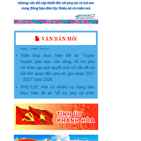
KẾ HOẠCH Tổ chức các hoạt động
phát triển, nâng cấp, duy trì và vận hành
Ứng dụng “Phụ nữ Việt Nam” năm 2026
Kế hoạch tổ chức Lễ phát động “Phụ nữ
Khánh Hòa chung tay bảo vệ môi
trường, vì một Việt Nam xanh - sạch -
VĂN BẢN MỚI
đẹp”, năm 2026
Triển khai thực hiện Đề án “Tuyên
truyền, giáo dục, vận động, hỗ trợ phụ
nữ tham gia giải quyết một số vấn đề xã
hội liên quan đến phụ nữ giai đoạn 2017
- 2027” năm 2026
PHỤ LỤC một số nhiệm vụ trọng tâm
thực hiện đề án “hỗ trợ phụ nữ khởi
nghiệp giai đoạn 2026 - 2035” trên địa
bàn tỉnh khánh hòa
Kế hoạch thực hiện Đề án “Hỗ trợ phụ
nữ khởi nghiệp giai đoạn 2026 – 2035”
trên địa bàn tỉnh Khánh Hòa
Hướng dẫn Tuyên truyền Quý II năm
2026
Hướng dẫn Tuyên truyền Quý II năm